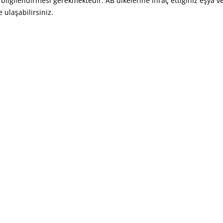
 bilgilendirmesi gerekmektedir. AB ülkelerine ihraç ettiğiniz eşya
 ulaşabilirsiniz.
M VE DAN. HİZ. TİC. A.Ş." Tüm Hakları Saklıdır.
Close
this
module