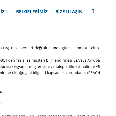
MİZ
BELGELERİMİZ
BİZE ULAŞIN
 (ECHA)’ nın önerileri doğrultusunda güncellenmekte olup,
,1 den fazla ise müşteri bilgilendirmesi ve/veya Avrupa
undurarak eşyanın müşterisine ve talep edilmesi halinde 45
denin ne olduğu gibi bilgileri kapsamak zorundadır. (REACH
i;
mi;