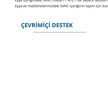
Eşya içeriğindeki SVHC miktarı < % 0,1 ise sadece Müşteri
Eşya ve malzemelerinizdeki SVHC içeriğinin tayini için bize
ÇEVRIMIÇI DESTEK
2019 Copyright@ "ARTEK MÜHENDİSLİK ÇEVRE ÖLÇÜ
Close
this
module
2025 Asgari Fiyat Tarifesi