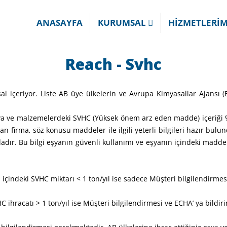
ANASAYFA
KURUMSAL
HİZMETLERİ
Reach - Svhc
sal içeriyor. Liste AB üye ülkelerin ve Avrupa Kimyasallar Ajansı
a ve malzemelerdeki SVHC (Yüksek önem arz eden madde) içeriği %0
an firma, söz konusu maddeler ile ilgili yeterli bilgileri hazır bul
ndadır. Bu bilgi eşyanın güvenli kullanımı ve eşyanın içindeki mad
 içindeki SVHC miktarı < 1 ton/yıl ise sadece Müşteri bilgilendirmes
 ihracatı > 1 ton/yıl ise Müşteri bilgilendirmesi ve ECHA’ ya bildiri